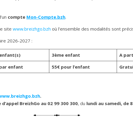
d’un
compte
Mon-Compte.bzh
.
e site
www.breizhgo.bzh
où l’ensemble des modalités sont préci
laire 2026-2027 :
enfant(s)
3ème enfant
A part
par enfant
55€ pour l’enfant
Gratui
www.breizhgo.bzh
.
e d’appel BreizhGo au 02 99 300 300
, du
lundi au samedi, de 8