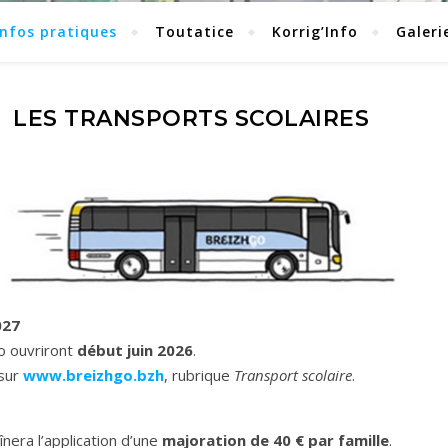
Infos pratiques
Toutatice
Korrig’Info
Galeri
LES TRANSPORTS SCOLAIRES
027
Go ouvriront
début juin 2026
.
sur
www.breizhgo.bzh
, rubrique
Transport scolaire
.
era l’application d’une
majoration de 40 € par famille
.