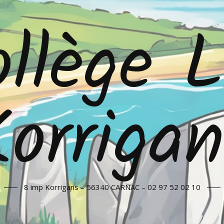
llège 
orriga
8 imp Korrigans – 56340 CARNAC – 02 97 52 02 10