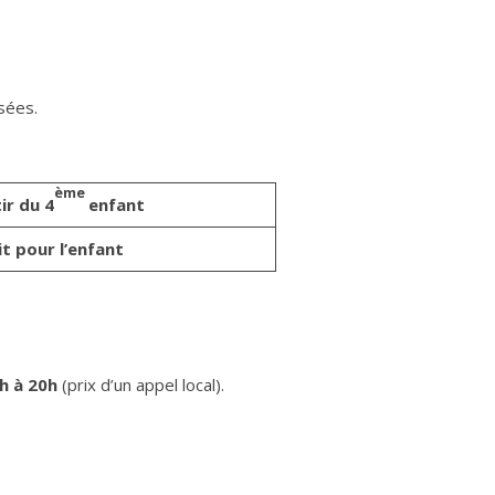
sées.
ème
ir du 4
enfant
t pour l’enfant
h à 20h
(prix d’un appel local).