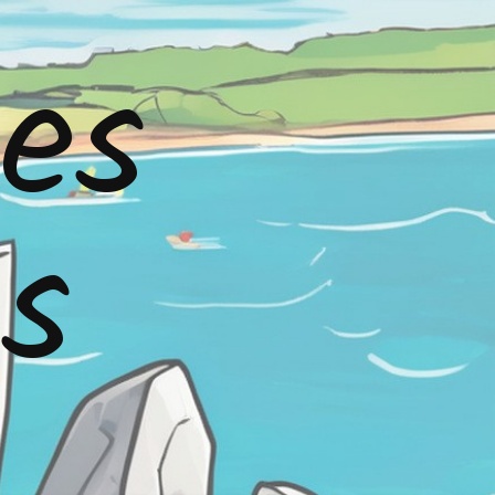
Les
ns