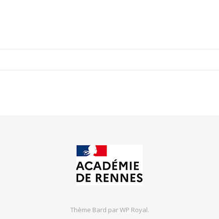
Thème Bard par
WP Royal
.