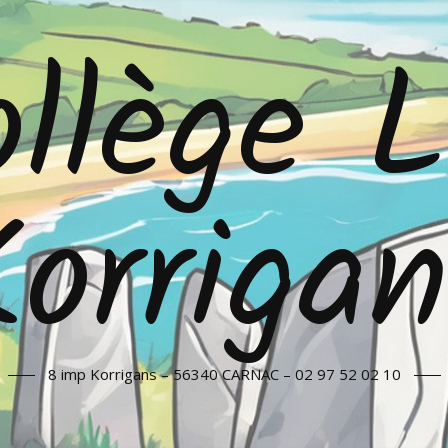
llège 
orriga
8 imp Korrigans – 56340 CARNAC – 02 97 52 02 10