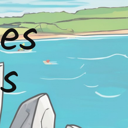
Les
ns