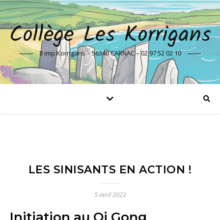
Collège Les Korrigans
8 imp Korrigans – 56340 CARNAC – 02 97 52 02 10
LES SINISANTS EN ACTION !
5 avril 2022
Initiation au Qi Gong